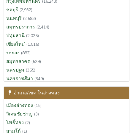
กรุงเทพมหานคร
(16,243)
ชลบุรี
(2,932)
นนทบุรี
(2,593)
สมุทรปราการ
(2,414)
ปทุมธานี
(2,025)
เชียงใหม่
(1,515)
ระยอง
(882)
สมุทรสาคร
(529)
นครปฐม
(355)
นครราชสีมา
(349)
ฉะเชิงเทรา
(313)
อำเภอ/เขต ในอ่างทอง
สุราษฎร์ธานี
(295)
ขอนแก่น
(290)
เมืองอ่างทอง
(15)
ประจวบคีรีขันธ์
(274)
วิเศษชัยชาญ
(3)
นครนายก
(265)
โพธิ์ทอง
(2)
สระบุรี
(201)
สามโก้
(1)