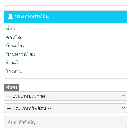
พระนครศรีอยุธยา
(191)
เพชรบุรี
(165)
ประเภททรัพย์สิน
นครศรีธรรมราช
(133)
ที่ดิน
สงขลา
(123)
คอนโด
เชียงราย
(97)
บ้านเดี่ยว
นครสวรรค์
(95)
บ้านทาวน์โฮม
ภูเก็ต
(93)
ร้านค้า
ลำพูน
(92)
โรงงาน
ปราจีนบุรี
(87)
ค้นหา