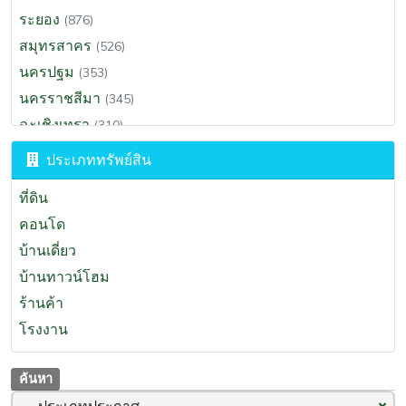
ระยอง
(876)
สมุทรสาคร
(526)
นครปฐม
(353)
นครราชสีมา
(345)
ฉะเชิงเทรา
(310)
สุราษฎร์ธานี
(295)
ประเภททรัพย์สิน
ขอนแก่น
(286)
ที่ดิน
ประจวบคีรีขันธ์
(270)
คอนโด
นครนายก
(264)
บ้านเดี่ยว
สระบุรี
(199)
บ้านทาวน์โฮม
พระนครศรีอยุธยา
(191)
ร้านค้า
เพชรบุรี
(164)
โรงงาน
นครศรีธรรมราช
(131)
สงขลา
(123)
ค้นหา
เชียงราย
(96)