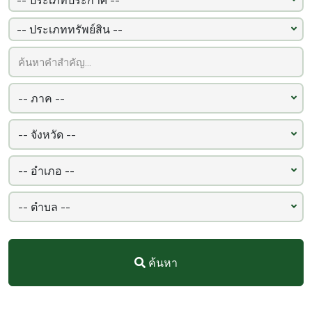
นครสวรรค์
(93)
ภูเก็ต
(93)
ลำพูน
(92)
ปราจีนบุรี
(86)
ค้นหา