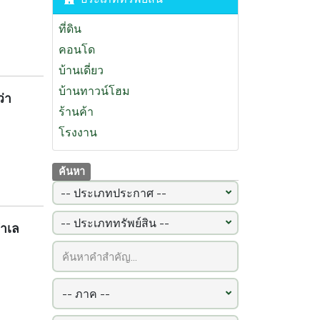
(96)
ภูเก็ต
(92)
ที่ดิน
นครสวรรค์
(92)
คอนโด
ลำพูน
(92)
บ้านเดี่ยว
ปราจีนบุรี
(86)
บ้านทาวน์โฮม
่า
ร้านค้า
โรงงาน
ค้นหา
ทำเล