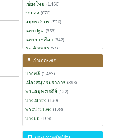
เชียงใหม่
(1,466)
ระยอง
(876)
สมุทรสาคร
(526)
นครปฐม
(353)
นครราชสีมา
(342)
ฉะเชิงเทรา
(310)
สุราษฎร์ธานี
(295)
อำเภอ/เขต
ขอนแก่น
(285)
บางพลี
(1,483)
ประจวบคีรีขันธ์
(270)
เมืองสมุทรปราการ
(398)
นครนายก
(264)
พระสมุทรเจดีย์
(132)
สระบุรี
(198)
บางเสาธง
(130)
พระนครศรีอยุธยา
(191)
พระประแดง
(128)
เพชรบุรี
(164)
บางบ่อ
(108)
นครศรีธรรมราช
(127)
สงขลา
(123)
ประเภททรัพย์สิน
เชียงราย