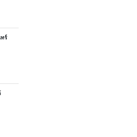
ทร์
้