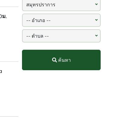
0ม.
ค้นหา
a