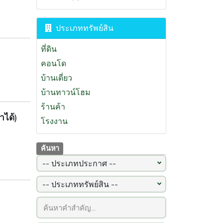
(97)
นครสวรรค์
(96)
ประเภททรัพย์สิน
ภูเก็ต
(93)
ลำพูน
(92)
ที่ดิน
ปราจีนบุรี
(87)
คอนโด
บ้านเดี่ยว
บ้านทาวน์โฮม
ร้านค้า
าได้)
โรงงาน
ค้นหา