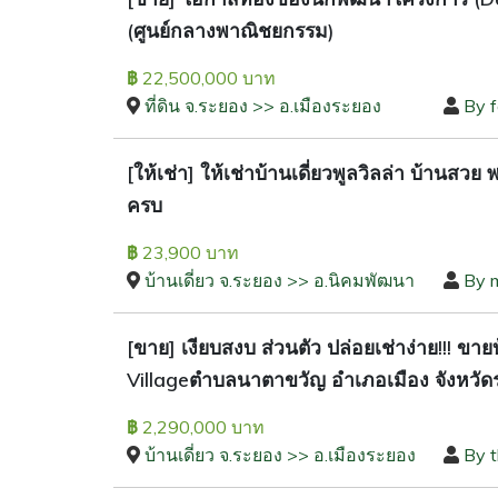
(ศูนย์กลางพาณิชยกรรม)
22,500,000 บาท
฿
ที่ดิน จ.ระยอง >> อ.เมืองระยอง
By 
[ให้เช่า] ให้เช่าบ้านเดี่ยวพูลวิลล่า บ้านส
ครบ
23,900 บาท
฿
บ้านเดี่ยว จ.ระยอง >> อ.นิคมพัฒนา
By 
[ขาย] เงียบสงบ ส่วนตัว ปล่อยเช่าง่าย!!! 
Villageตำบลนาตาขวัญ อำเภอเมือง จังหวัด
2,290,000 บาท
฿
บ้านเดี่ยว จ.ระยอง >> อ.เมืองระยอง
By 