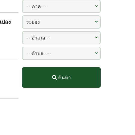
 แปลง
ค้นหา