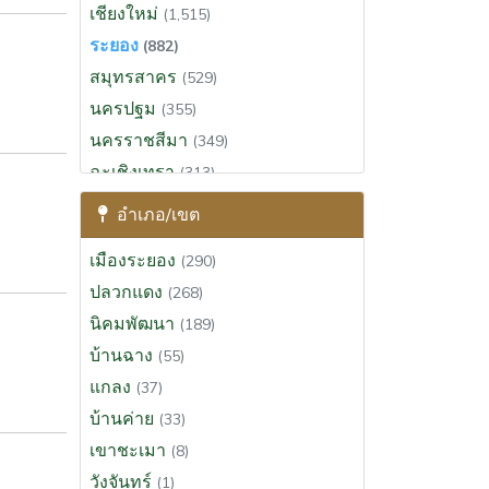
เชียงใหม่
(1,515)
ระยอง
(882)
สมุทรสาคร
(529)
นครปฐม
(355)
นครราชสีมา
(349)
ฉะเชิงเทรา
(313)
สุราษฎร์ธานี
(295)
อำเภอ/เขต
ขอนแก่น
(290)
เมืองระยอง
(290)
ประจวบคีรีขันธ์
(274)
ปลวกแดง
(268)
นครนายก
(265)
นิคมพัฒนา
(189)
สระบุรี
(201)
บ้านฉาง
(55)
พระนครศรีอยุธยา
(191)
แกลง
(37)
เพชรบุรี
(165)
บ้านค่าย
(33)
นครศรีธรรมราช
(133)
เขาชะเมา
(8)
สงขลา
(123)
วังจันทร์
(1)
เชียงราย