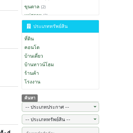
(97)
ขุนตาล
(2)
นครสวรรค์
(94)
แม่สรวย
(2)
ภูเก็ต
(93)
เวียงป่าเป้า
(2)
ลำพูน
ประเภททรัพย์สิน
(92)
แม่สาย
(2)
ปราจีนบุรี
(87)
ที่ดิน
เวียงเชียงรุ้ง
(1)
คอนโด
เชียงของ
(1)
บ้านเดี่ยว
ป่าแดด
(1)
บ้านทาวน์โฮม
ร้านค้า
โรงงาน
ค้นหา