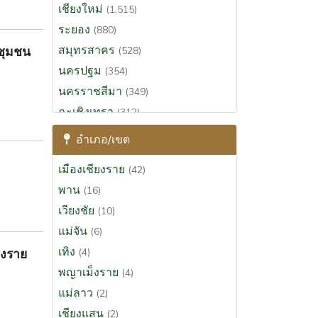
เชียงใหม่
(1,515)
ระยอง
(880)
สมุทรสาคร
งชุมชน
(528)
นครปฐม
(354)
นครราชสีมา
(349)
ฉะเชิงเทรา
(312)
สุราษฎร์ธานี
(295)
อำเภอ/เขต
ขอนแก่น
(288)
เมืองเชียงราย
(42)
ประจวบคีรีขันธ์
(273)
พาน
(16)
นครนายก
(264)
เวียงชัย
(10)
สระบุรี
(201)
แม่จัน
(6)
พระนครศรีอยุธยา
(192)
เทิง
ยงราย
(4)
เพชรบุรี
(165)
พญาเม็งราย
(4)
นครศรีธรรมราช
(133)
แม่ลาว
(2)
สงขลา
(123)
เชียงแสน
(2)
เชียงราย