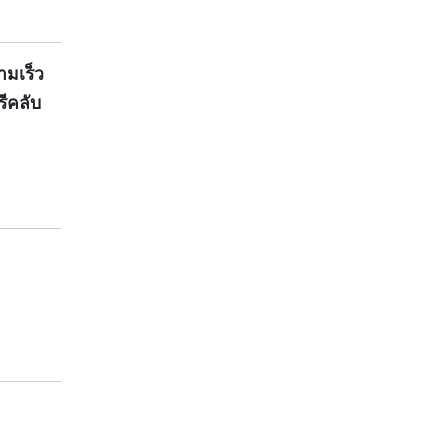
ามเร็ว
ีคลับ