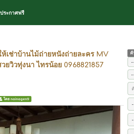
ประกาศฟรี
ให้เช่าบ้านไม้ถ่ายหนังถ่ายละคร MV
ค
สวยวิวทุ่งนา ไทรน้อย 0968821857
โดย nainagen9