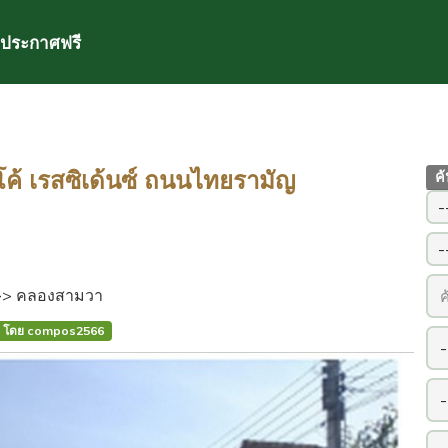
ประกาศฟรี
โค้ เรสซิเด้นซ์ ถนนไทยรามัญ
ค
>> คลองสามวา
โดย compos2566