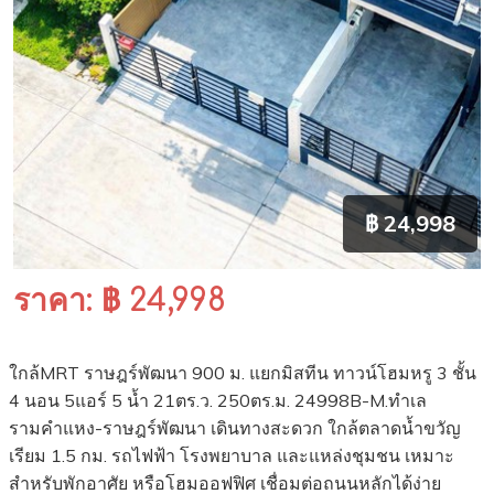
฿ 24,998
ราคา: ฿ 24,998
ใกล้MRT ราษฎร์พัฒนา 900 ม. แยกมิสทีน ทาวน์โฮมหรู 3 ชั้น
4 นอน 5แอร์ 5 น้ำ 21ตร.ว. 250ตร.ม. 24998B-M.ทำเล
รามคำแหง-ราษฎร์พัฒนา เดินทางสะดวก ใกล้ตลาดน้ำขวัญ
เรียม 1.5 กม. รถไฟฟ้า โรงพยาบาล และแหล่งชุมชน เหมาะ
สำหรับพักอาศัย หรือโฮมออฟฟิศ เชื่อมต่อถนนหลักได้ง่าย