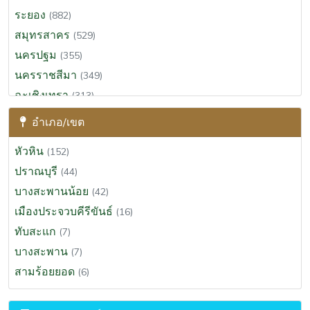
ระยอง
(882)
สมุทรสาคร
(529)
นครปฐม
(355)
นครราชสีมา
(349)
ฉะเชิงเทรา
(313)
สุราษฎร์ธานี
(295)
อำเภอ/เขต
ขอนแก่น
(290)
หัวหิน
(152)
ประจวบคีรีขันธ์
(274)
ปราณบุรี
(44)
นครนายก
(265)
บางสะพานน้อย
(42)
สระบุรี
(201)
เมืองประจวบคีรีขันธ์
(16)
พระนครศรีอยุธยา
(191)
ทับสะแก
(7)
เพชรบุรี
(165)
บางสะพาน
(7)
นครศรีธรรมราช
(133)
สามร้อยยอด
(6)
สงขลา
(123)
เชียงราย
(97)