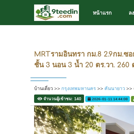
หน้าแรก
ลง
MRTรามอินทรา กม.8 2.9กม.ซอ
ชั้น 3 นอน 3 น้ำ 20 ตร.วา. 260 
บ้านเดี่ยว >>
กรุงเทพมหานคร
>>
คันนายาว
>> 
จำนวนผู้เข้าชม: 140
2026-01-11 14:44:08