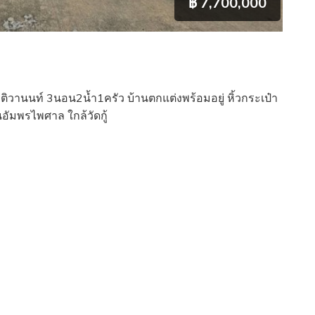
฿ 7,700,000
ลี ติวานนท์ 3นอน2น้ำ1ครัว บ้านตกแต่งพร้อมอยู่ หิ้วกระเป๋า
ยนอัมพรไพศาล ใกล้วัดกู้