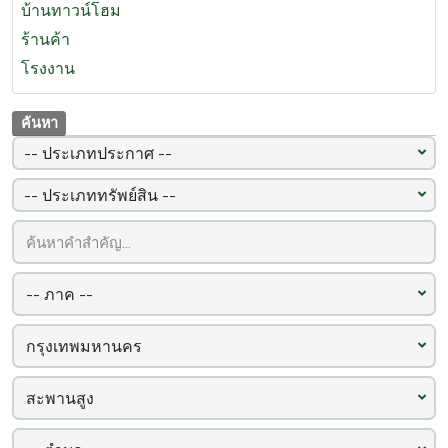
สระบุรี
(201)
บ้านทาวน์โฮม
พระนครศรีอยุธยา
(192)
ร้านค้า
เพชรบุรี
(165)
โรงงาน
นครศรีธรรมราช
(133)
สงขลา
ค้นหา
(123)
เชียงราย
(97)
นครสวรรค์
(94)
ภูเก็ต
(93)
ลำพูน
(92)
ปราจีนบุรี
(87)