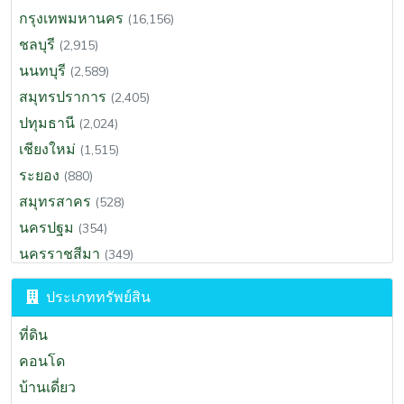
กรุงเทพมหานคร
(16,156)
ชลบุรี
(2,915)
นนทบุรี
(2,589)
สมุทรปราการ
(2,405)
ปทุมธานี
(2,024)
เชียงใหม่
(1,515)
ระยอง
(880)
สมุทรสาคร
(528)
นครปฐม
(354)
นครราชสีมา
(349)
ฉะเชิงเทรา
(312)
ประเภททรัพย์สิน
สุราษฎร์ธานี
(295)
ขอนแก่น
(288)
ที่ดิน
ประจวบคีรีขันธ์
(273)
คอนโด
นครนายก
(264)
บ้านเดี่ยว