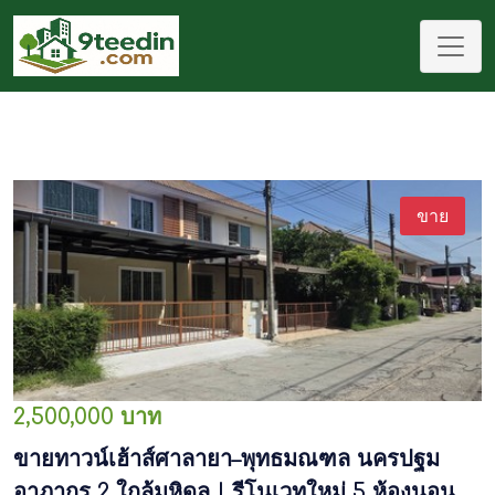
ขาย
2,500,000 บาท
ขายทาวน์เฮ้าส์ศาลายา–พุทธมณฑล นครปฐม
อาภากร 2 ใกล้มหิดล | รีโนเวทใหม่ 5 ห้องนอน