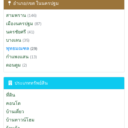
อำเภอ/เขต ในนครปฐม
สุราษฎร์ธานี
(295)
ขอนแก่น
(285)
สามพราน
(146)
ประจวบคีรีขันธ์
(270)
เมืองนครปฐม
(87)
นครนายก
(264)
นครชัยศรี
(41)
สระบุรี
(198)
บางเลน
(35)
พระนครศรีอยุธยา
(191)
พุทธมณฑล
(29)
เพชรบุรี
(164)
กำแพงแสน
(13)
นครศรีธรรมราช
(127)
ดอนตูม
(2)
สงขลา
(123)
เชียงราย
(96)
ประเภททรัพย์สิน
นครสวรรค์
(92)
ที่ดิน
ลำพูน
(92)
คอนโด
ภูเก็ต
(92)
บ้านเดี่ยว
ปราจีนบุรี
(86)
บ้านทาวน์โฮม