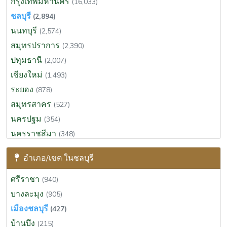
กรุงเทพมหานคร
(16,033)
ชลบุรี
(2,894)
นนทบุรี
(2,574)
สมุทรปราการ
(2,390)
ปทุมธานี
(2,007)
เชียงใหม่
(1,493)
ระยอง
(878)
สมุทรสาคร
(527)
นครปฐม
(354)
นครราชสีมา
(348)
ฉะเชิงเทรา
(310)
อำเภอ/เขต ในชลบุรี
สุราษฎร์ธานี
(295)
ขอนแก่น
(286)
ศรีราชา
(940)
ประจวบคีรีขันธ์
(272)
บางละมุง
(905)
นครนายก
(264)
เมืองชลบุรี
(427)
สระบุรี
(199)
บ้านบึง
(215)