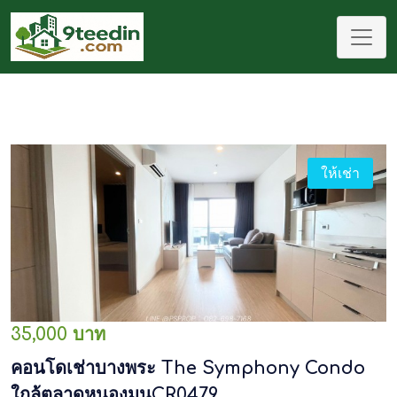
ให้เช่า
35,000 บาท
คอนโดเช่าบางพระ The Symphony Condo
ใกล้ตลาดหนองมนCR0479