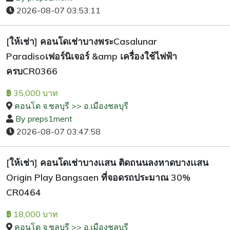
2026-08-07 03:53:11
[ให้เช่า] คอนโดเช่าบางพระCasalunar
Paradisoเฟอร์นิเจอร์ &amp เครื่องใช้ไฟฟ้า
ครบCR0366
35,000 บาท
฿
คอนโด จ.ชลบุรี >> อ.เมืองชลบุรี
By preps1ment
2026-08-07 03:47:58
[ให้เช่า] คอนโดเช่าบางเเสน ติดถนนลงหาดบางเเสน
Origin Play Bangsaen ที่จอดรถประมาณ 30%
CR0464
18,000 บาท
฿
คอนโด จ.ชลบุรี >> อ.เมืองชลบุรี