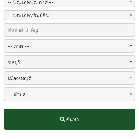
ค้นหา