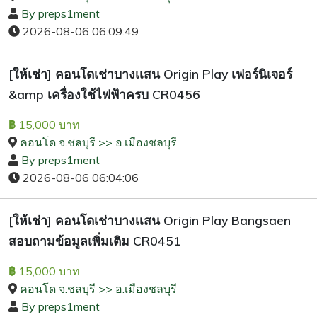
By preps1ment
2026-08-06 06:09:49
[ให้เช่า] คอนโดเช่าบางเเสน Origin Play เฟอร์นิเจอร์
&amp เครื่องใช้ไฟฟ้าครบ CR0456
15,000 บาท
฿
คอนโด จ.ชลบุรี >> อ.เมืองชลบุรี
By preps1ment
2026-08-06 06:04:06
[ให้เช่า] คอนโดเช่าบางเเสน Origin Play Bangsaen
สอบถามข้อมูลเพิ่มเติม CR0451
15,000 บาท
฿
คอนโด จ.ชลบุรี >> อ.เมืองชลบุรี
By preps1ment