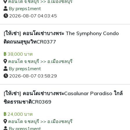
คอนโด จ.ชลบุรี >> อ.เมืองชลบุรี
By preps1ment
2026-08-07 04:03:45
[ให้เช่า] คอนโดเช่าบางพระ The Symphony Condo
ติดถนนสุขุมวิทCR0377
38,000 บาท
฿
คอนโด จ.ชลบุรี >> อ.เมืองชลบุรี
By preps1ment
2026-08-07 03:58:29
[ให้เช่า] คอนโดเช่าบางพระCasalunar Paradiso ใกล้
ชิดธรรมชาติCR0369
24,000 บาท
฿
คอนโด จ.ชลบุรี >> อ.เมืองชลบุรี
By preps1ment