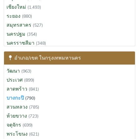
เชียงใหม่
(1,493)
ระยอง
(880)
สมุทรสาคร
(527)
นครปฐม
(354)
นครราชสีมา
(348)
ฉะเชิงเทรา
(312)
อำเภอ/เขต ในกรุงเทพมหานคร
สุราษฎร์ธานี
(295)
ขอนแก่น
(286)
วัฒนา
(963)
ประจวบคีรีขันธ์
(272)
ประเวศ
(899)
นครนายก
(264)
ลาดพร้าว
(841)
สระบุรี
(199)
บางกะปิ
(790)
พระนครศรีอยุธยา
(191)
สวนหลวง
(785)
เพชรบุรี
(165)
ห้วยขวาง
(723)
นครศรีธรรมราช
(133)
จตุจักร
(699)
สงขลา
(123)
พระโขนง
(621)