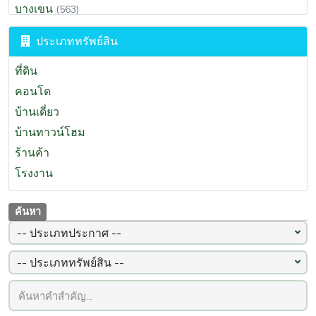
เชียงราย
(96)
บางเขน
(563)
นครสวรรค์
(93)
สะพานสูง
(550)
ประเภททรัพย์สิน
ภูเก็ต
(93)
วังทองหลาง
(525)
ลำพูน
(92)
บึงกุ่ม
ที่ดิน
(521)
ปราจีนบุรี
(87)
บางนา
คอนโด
(509)
คลองสามวา
บ้านเดี่ยว
(449)
คลองเตย
บ้านทาวน์โฮม
(440)
สายไหม
ร้านค้า
(399)
คันนายาว
โรงงาน
(397)
ลาดกระบัง
(385)
ค้นหา
มีนบุรี
(329)
ดอนเมือง
(290)
บางขุนเทียน
(285)
พญาไท
(282)
สาทร
(248)
หลักสี่