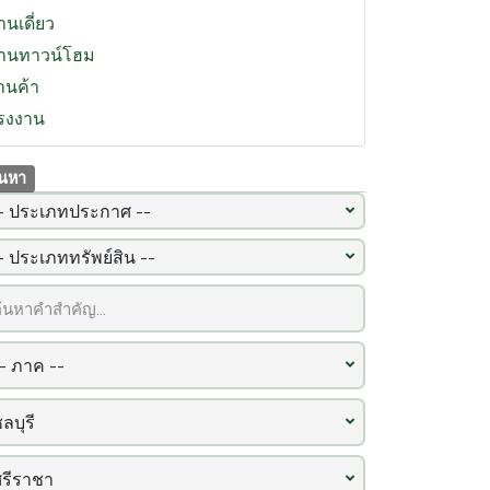
านเดี่ยว
้านทาวน์โฮม
้านค้า
รงงาน
้นหา