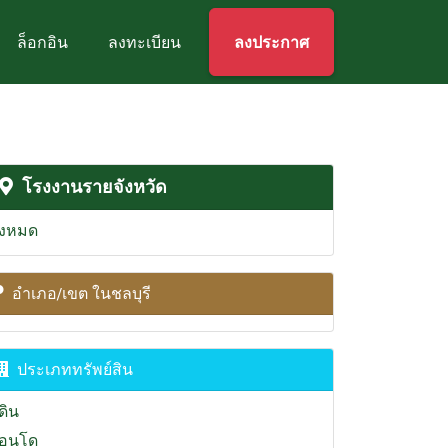
ล็อกอิน
ลงทะเบียน
ลงประกาศ
โรงงานรายจังหวัด
ั้งหมด
อำเภอ/เขต ในชลบุรี
ประเภททรัพย์สิน
่ดิน
อนโด