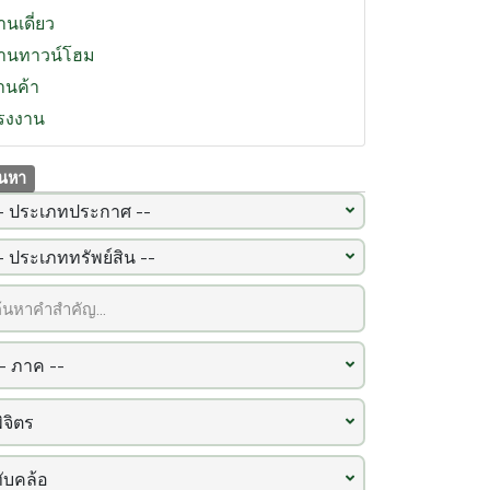
านเดี่ยว
้านทาวน์โฮม
้านค้า
รงงาน
้นหา