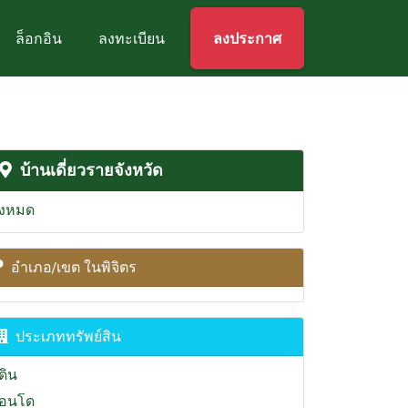
ล็อกอิน
ลงทะเบียน
ลงประกาศ
บ้านเดี่ยวรายจังหวัด
ั้งหมด
อำเภอ/เขต ในพิจิตร
ประเภททรัพย์สิน
่ดิน
อนโด